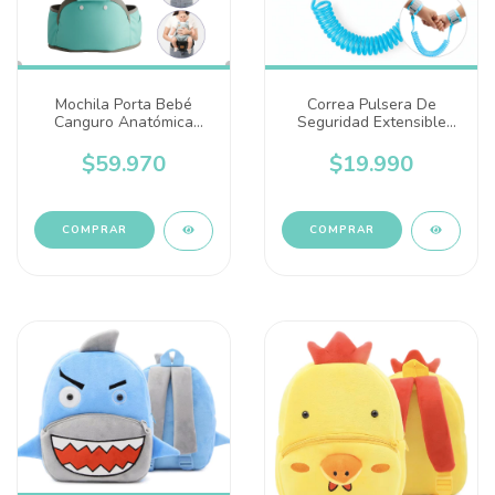
Mochila Porta Bebé
Correa Pulsera De
Canguro Anatómica
Seguridad Extensible
Multifuncional Cartan -
Para Bebés Y Niños
BBK200
$59.970
$19.990
COMPRAR
COMPRAR