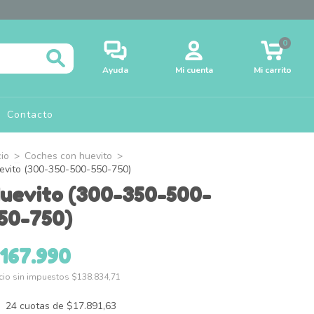
0
Ayuda
Mi cuenta
Mi carrito
Contacto
cio
>
Coches con huevito
>
evito (300-350-500-550-750)
uevito (300-350-500-
50-750)
167.990
cio sin impuestos
$138.834,71
24
cuotas de
$17.891,63