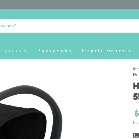
Productos
Pagos y envíos
Preguntas Frecuentes
Ini
Hu
H
5
$
Pre