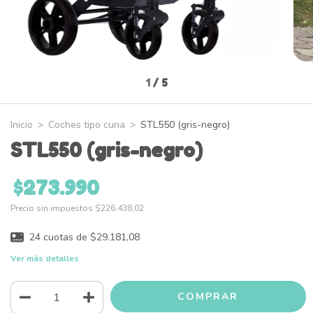
1
/
5
Inicio
>
Coches tipo cuna
>
STL550 (gris-negro)
STL550 (gris-negro)
$273.990
Precio sin impuestos
$226.438,02
24
cuotas de
$29.181,08
Ver más detalles